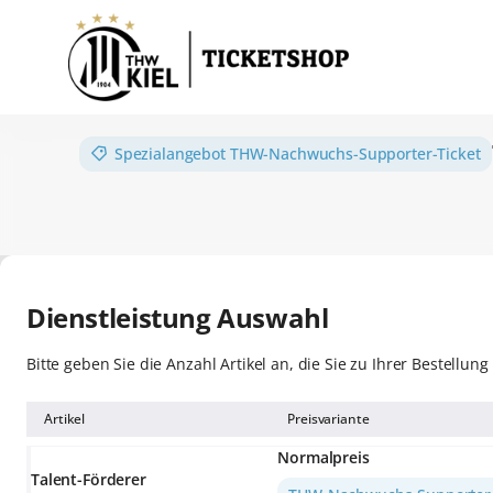
Artikel
Auswahl
[THW-
Nachwuchs-
Supporter-
Ticket]
THW-
Spezialangebot
THW-Nachwuchs-Supporter-Ticket
-
Nachwuchs-
THW
Supporter-
Kiel
Ticket
Handball-
Bundesliga
GmbH
&
Dienstleistung Auswahl
Co.
KG
Bitte geben Sie die Anzahl Artikel an, die Sie zu Ihrer Bestellu
Artikel
Preisvariante
Normalpreis
Talent-Förderer