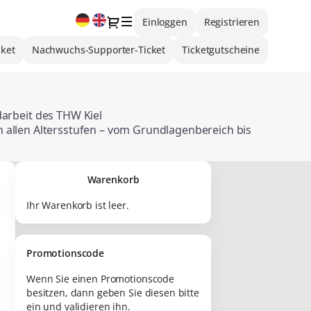
Aktuelle
Dialog
Einloggen
Registrieren
Sprache
aket
Nachwuchs-Supporter-Ticket
Ticketgutscheine
arbeit des THW Kiel
 In allen Altersstufen – vom Grundlagenbereich bis
atisch ausgebildet und in ihrer sportlichen sowie
it, diese kontinuierliche Arbeit gezielt zu
Warenkorb
nschaften besucht werden können oder nicht,
es Nachwuchsbereichs.
Ihr Warenkorb ist leer.
u einem Spiel
. Der Erlös fließt in die
sondere in Trainings‑ und Betreuerarbeit sowie in
chwuchs.
Promotionscode
ugendbereich langfristig zu sichern und
Wenn Sie einen Promotionscode
 Kiel.
besitzen, dann geben Sie diesen bitte
um Eintritt in die MERKUR Ostseehalle.
ein und validieren ihn.