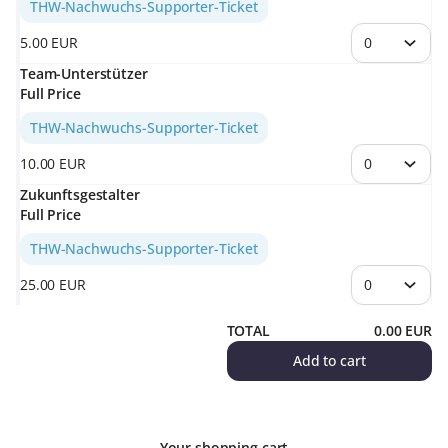
THW-Nachwuchs-Supporter-Ticket
Eintrittskarte zu einem Spiel
. Der Erlös fließt in die
Weiterentwicklung der Jugendstrukturen des THW Kiel,
5
.
00
EUR
insbesondere in Trainings‑ und Betreuerarbeit sowie in
die Schaffung geeigneter Rahmenbedingungen für den
Team-Unterstützer
Full Price
Nachwuchs.
Die Unterstützung trägt dazu bei, bestehende
THW-Nachwuchs-Supporter-Ticket
Angebote im Jugendbereich langfristig zu sichern und
weiterzuentwickeln.
10
.
00
EUR
Vielen Dank für die Unterstützung der Jugendarbeit des
Zukunftsgestalter
THW Kiel.
Full Price
Hinweis:
Das Nachwuchs‑Supporter‑Ticket berechtigt
nicht zum Eintritt in die MERKUR Ostseehalle.
THW-Nachwuchs-Supporter-Ticket
25
.
00
EUR
TOTAL
0
.
00
EUR
Add to cart
Your shopping cart